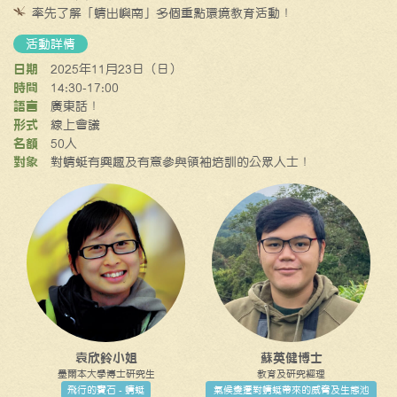
率先了解「蜻出嶼南」多個重點環境教育活動！
活動詳情
日期
2025年11月23日（日）
時間
14:30-17:00
語言
廣東話！
形式
線上會議
名額
50人
對象
對蜻蜓有興趣及有意參與領袖培訓的公眾人士！
袁欣鈴小姐
蘇英健博士
墨爾本大學博士研究生
教育及研究經理
飛行的寶石 - 蜻蜓
氣候變遷對蜻蜓帶來的威脅及生態池